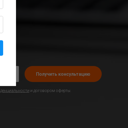
Получить консультацию
иденциальности
и договором оферты.