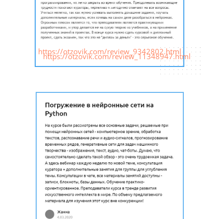
https://otzovik.com/review_9342802.html
https://otzovik.com/review_11348947.html