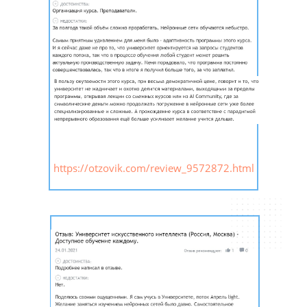
https://otzovik.com/review_9572872.html