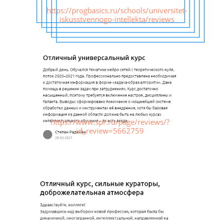
https://progbasics.ru/schools/universitet-
iskusstvennogo-intellekta/reviews
https://www.spr.ru/page/reviews/?
id_review=5662759