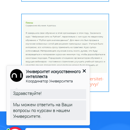
Университет искусственного
интеллекта
https://ibrain.ru/kompanii/universitet-
Координатор Университета
iskusstvennogo-intellekta/otzyvy/
Здравствуйте!
Мы можем ответить на Ваши
вопросы по курсам в нашем
Университете.