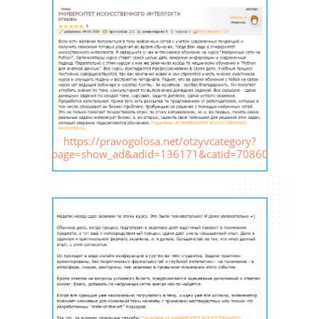
https://pravogolosa.net/otzyvcategory?
page=show_ad&adid=136171&catid=70860