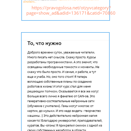
https://pravogolosa.net/otzyvcategory?
page=show_ad&adid=136171&catid=70860