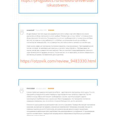
https://progbasics.ru/schools/universitet-
iskusstvenn..
https://otzovik.com/review_9483330.html