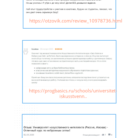
https://otzovik.com/review_10978736.html
https://progbasics.ru/schools/universitet-
iskusstvenn..