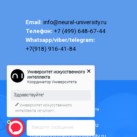
Email:
info@neural-university.ru
Телефон:
+7 (499) 648-67-44
Whatsapp/viber/telegram:
+7(918) 916-41-84
Университет искусственного
интеллекта
Координатор Университета
Здравствуйте!
Университет искусственного
интеллекта
печатает...
info@neural-university.ru
Введите сообщение
marketing@neural-university.ru