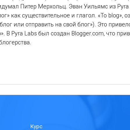
идумал Питер Мерхольц. Эван Уильямс из Pyra
ог» как существительное и глагол. «To blog», 
блог или отправить на свой блог»). Это приве
». В Pyra Labs был создан Blogger.com, что при
блогерства.
Курс