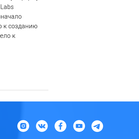
 Labs
означало
ло к созданию
вело к