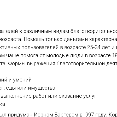
вателей к различным видам благотворительнос
 возраста. Помощь только деньгами характерн
тивных пользователей в возрасте 25-34 лет и в
лом чаще помогают молодые люди в возрасте 18
ста. Формы выражения благотворительной деят
ний и умений
ег, еды или имущества
 выполнение работ или оказание услуг
ка
был придуман Йорном Баргером в1997 году. Ко