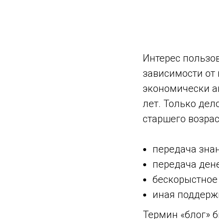
Интерес пользо
зависимости от
экономически ак
лет. Только де
старшего возра
передача зна
передача ден
бескорыстное
иная поддерж
Термин «блог» 