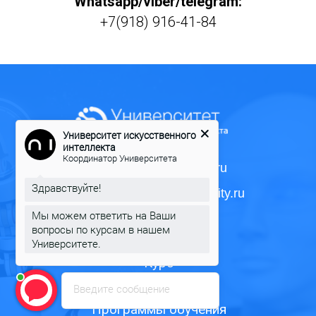
Whatsapp/viber
/telegram
:
+7(918) 916-41-84
Университет искусственного
интеллекта
Координатор Университета
info@neural-university.ru
Здравствуйте!
marketing@neural-university.ru
Мы можем ответить на Ваши
8 800 302 42 59
вопросы по курсам в нашем
Университете.
Курс
Формат обучения
Введите сообщение
Программы обучения