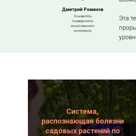
Дмитрий Романов
Основатель
Эта т
Университета
искусственного
проры
интеллекта
уров
Система,
распознающая болезни
садовых растений по