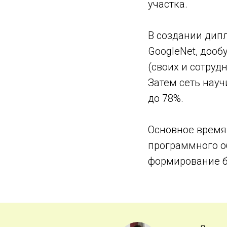
участка.
В создании дип
GoogleNet, дооб
(своих и сотруд
Затем сеть науч
до 78%.
Основное время 
программного об
формирование б