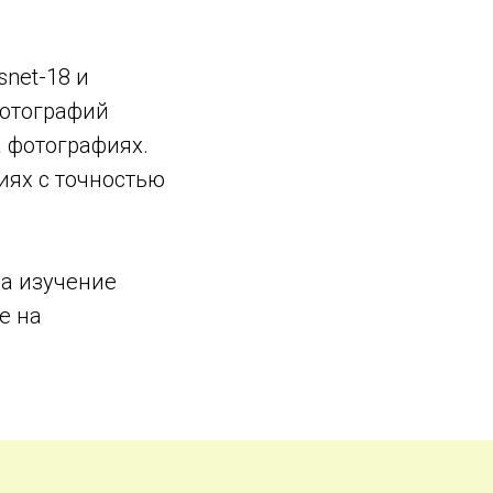
net-18 и
фотографий
а фотографиях.
иях с точностью
на изучение
е на