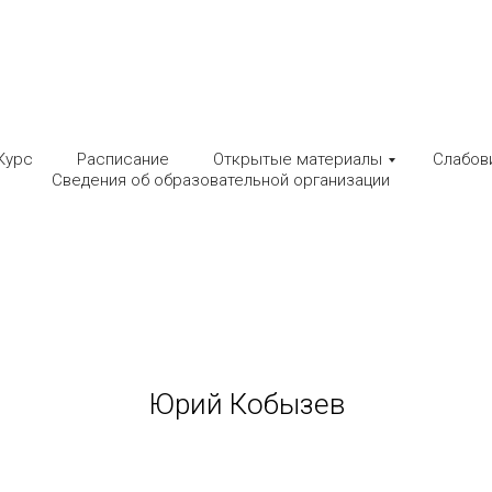
а обучения и под
Курс
Расписание
Открытые материалы
Слабов
Сведения об образовательной организации
 для центров уда
ктуального виде
Юрий Кобызев