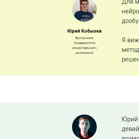
Для м
нейро
дообу
Юрий Кобызев
Выпускник
Я виж
Университета
искусственного
метод
интеллекта
решен
Юрий 
девай
возмо