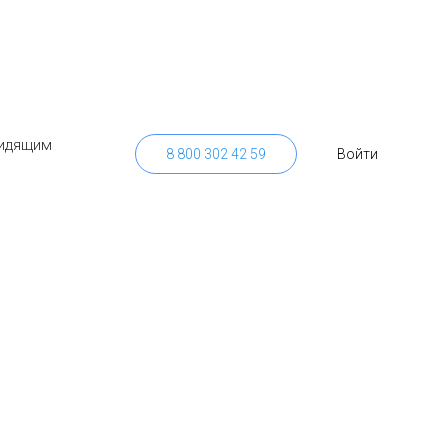
готовки
идящим
8 800 302 42 59
Войти
ленного
оанализа