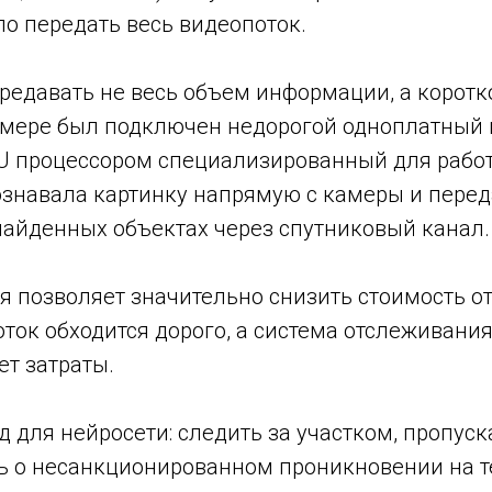
о передать весь видеопоток.
редавать не весь объем информации, а корот
амере был подключен недорогой одноплатный
GPU процессором специализированный для раб
познавала картинку напрямую с камеры и пере
айденных объектах через спутниковый канал.
я позволяет значительно снизить стоимость о
ток обходится дорого, а система отслеживани
т затраты.
для нейросети: следить за участком, пропуска
ь о несанкционированном проникновении на 