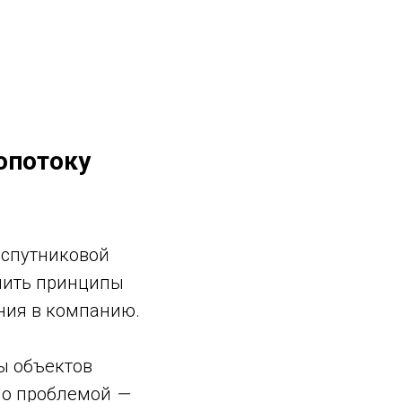
опотоку
 спутниковой
чить принципы
ния в компанию.
ы объектов
ыло проблемой
—