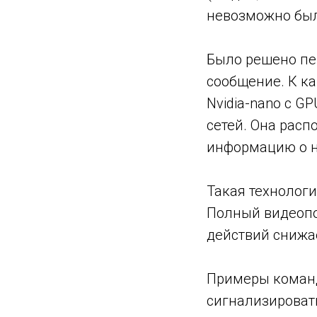
невозможно был
Было решено пе
сообщение. К к
Nvidia-nano с 
сетей. Она рас
информацию о н
Такая технологи
Полный видеопо
действий снижае
Примеры команд 
сигнализироват