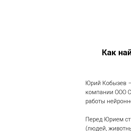
Как на
Юрий Кобызев
компании ООО С
работы нейронн
Перед Юрием ст
(людей, животн