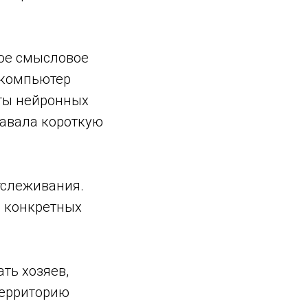
кое смысловое
 компьютер
оты нейронных
давала короткую
тслеживания.
я конкретных
ть хозяев,
территорию