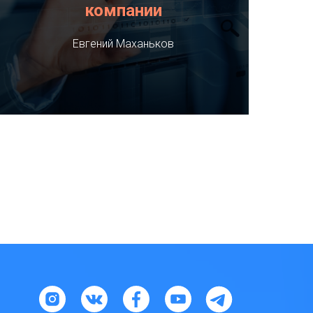
компании
Евгений Маханьков