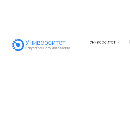
Cистем
Университет
данных
интелле