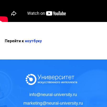
Перейти к
ноутбуку
info@neural-university.ru
marketing@neural-university.ru