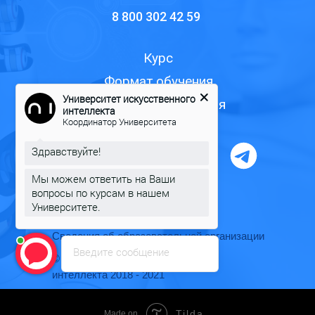
8 800 302 42 59
Курс
Формат обучения
Университет искусственного
Программы обучения
интеллекта
Координатор Университета
Здравствуйте!
Мы можем ответить на Ваши
вопросы по курсам в нашем
Пользовательское соглашение
Университете.
Оплата и рассрочка
Сведения об образовательной организации
Введите сообщение
© Университет искусственного
интеллекта 2018 - 2021
Tilda
Made on